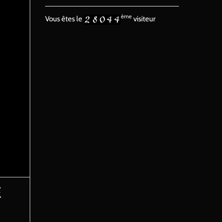
ème
Vous êtes le
visiteur
E