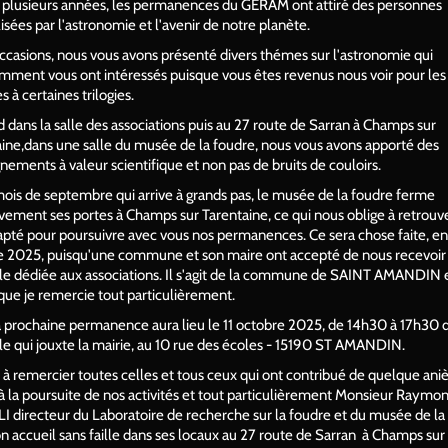
 plusieurs années, les permanences du GERAM ont attiré des personnes
lisées par l'astronomie et l'avenir de notre planète.
ccasions, nous vous avons présenté divers thémes sur l'astronomie qui
ment vous ont intéressés puisque vous êtes revenus nous voir pour les 
 à certaines trilogies.
 dans la salle des associations puis au 27 route de Sarran à Champs sur
ine,dans une salle du musée de la foudre, nous vous avons apporté des
nements à valeur scientifique et non pas de bruits de couloirs.
ois de septembre qui arrive à grands pas, le musée de la foudre ferme
ivement ses portes à Champs sur Tarentaine, ce qui nous oblige à retrouv
apté pour poursuivre avec vous nos permanences. Ce sera chose faite, en
e 2025, puisqu'une commune et son maire ont accepté de nous recevoir
le dédiée aux associations. Il s'agit de la commune de SAINT AMANDIN 
que je remercie tout particulièrement.
la prochaine permanence aura lieu le 11 octobre 2025, de 14h30 à 17h30 
le qui jouxte la mairie, au 10 rue des écoles - 15190 ST AMANDIN.
s à remercier toutes celles et tous ceux qui ont contribué de quelque ani
 à la poursuite de nos activités et tout particulièrement Monsieur Raymo
 directeur du Laboratoire de recherche sur la foudre et du musée de la
n accueil sans faille dans ses locaux au 27 route de Sarran à Champs sur