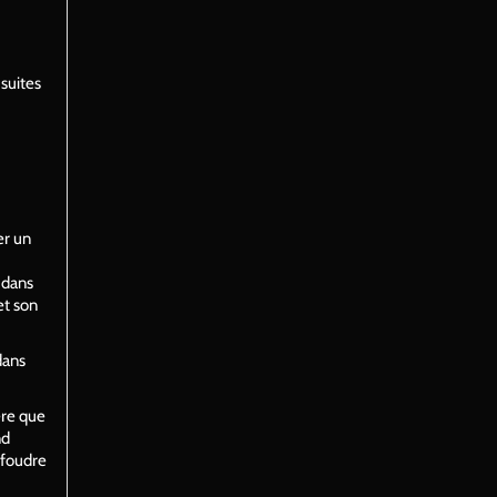
suites
er un
 dans
et son
dans
ère que
nd
 foudre