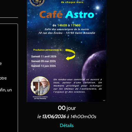
e
otre
fin, un
00
jour
le
13/06/2026
à 14h00m00s
Détails