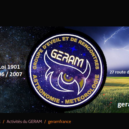
l
/
Activités du GERAM
/
geramfrance