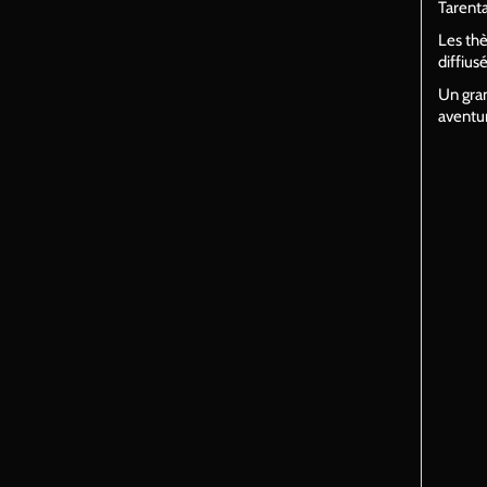
Tarenta
Les thè
diffius
Un gran
aventu