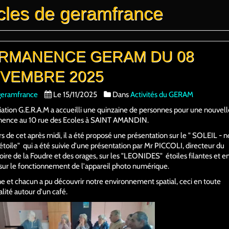
icles de geramfrance
RMANENCE GERAM DU 08
VEMBRE 2025
geramfrance
Le 15/11/2025
Dans
Activités du GERAM
iation G.E.R.A.M a accueilli une quinzaine de personnes pour une nouvell
ence au 10 rue des Ecoles à SAINT AMANDIN.
s de cet après midi, il a été proposé une présentation sur le " SOLEIL - n
toile" qui a été suivie d'une présentation par Mr PICCOLI, directeur du
oire de la Foudre et des orages, sur les "LEONIDES" étoiles filantes et en
 sur le fonctionnement de l'appareil photo numérique.
 et chacun a pu découvrir notre environnement spatial, ceci en toute
alité autour d'un café.