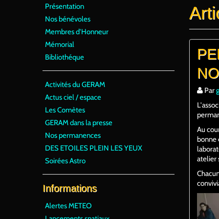
Présentation
Art
Nos bénévoles
Membres d'Honneur
Mémorial
PE
Bibliothéque
NO
Activités du GERAM
Par
Actus ciel / espace
L'assoc
Les Comètes
perman
GERAM dans la presse
Au cour
Nos permanences
bonne é
DES ETOILES PLEIN LES YEUX
laborat
atelier
Soirées Astro
Chacune
convivi
Informations
Alertes METEO
Lancements spatiaux