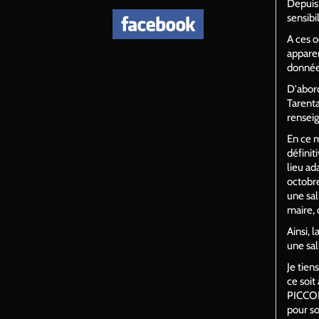
Depuis
sensibi
A ces o
apparem
données
D'abord
Tarenta
renseig
En ce m
définit
lieu ad
octobr
une sal
maire, 
Ainsi, 
une sal
Je tien
ce soit
PICCOLI
pour so