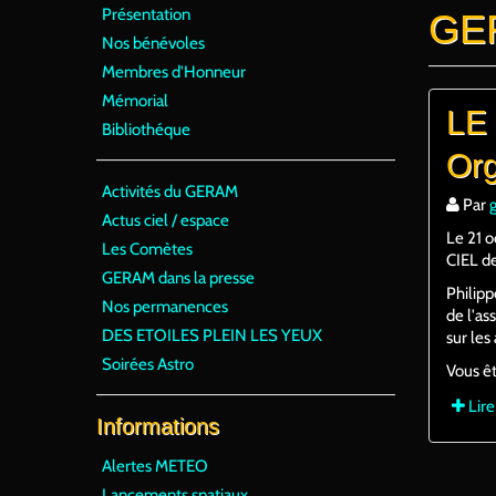
Présentation
GER
Nos bénévoles
Membres d'Honneur
Mémorial
LE
Bibliothéque
Or
Activités du GERAM
Par
Actus ciel / espace
Le 21 
Les Comètes
CIEL de
GERAM dans la presse
Philipp
Nos permanences
de l'as
DES ETOILES PLEIN LES YEUX
sur les
Soirées Astro
Vous êt
Lire
Informations
Alertes METEO
Lancements spatiaux