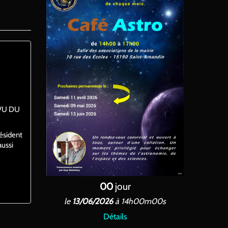
n VU DU
ésident
aussi
00
jour
le
13/06/2026
à 14h00m00s
Détails