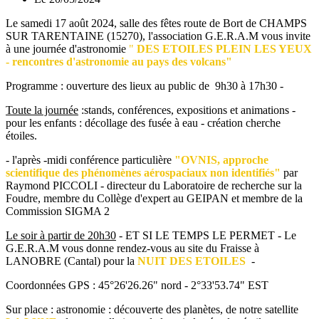
Le samedi 17 août 2024, salle des fêtes route de Bort de CHAMPS
SUR TARENTAINE (15270), l'association G.E.R.A.M vous invite
à une journée d'astronomie
"
DES ETOILES PLEIN LES YEUX
- rencontres d'astronomie au pays des volcans"
Programme : ouverture des lieux au public de 9h30 à 17h30 -
Toute la journée
:stands, conférences, expositions et animations -
pour les enfants : décollage des fusée à eau - création cherche
étoiles.
- l'après -midi conférence particulière
"OVNIS, approche
scientifique des phénomènes aérospaciaux non identifiés"
par
Raymond PICCOLI - directeur du Laboratoire de recherche sur la
Foudre, membre du Collège d'expert au GEIPAN et membre de la
Commission SIGMA 2
Le soir à partir de 20h30
- ET SI LE TEMPS LE PERMET - Le
G.E.R.A.M vous donne rendez-vous au site du Fraisse à
LANOBRE (Cantal) pour la
NUIT DES ETOILES
-
Coordonnées GPS : 45°26'26.26" nord - 2°33'53.74" EST
Sur place : astronomie : découverte des planètes, de notre satellite