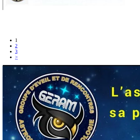
1
2
3
>