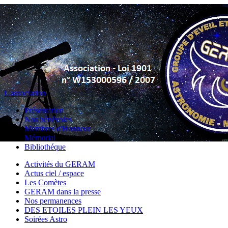
L'association
Présentation
Nos bénévoles
Membres d'Honneur
Mémorial
Bibliothéque
Activités du GERAM
Actus ciel / espace
Les Comètes
GERAM dans la presse
Nos permanences
DES ETOILES PLEIN LES YEUX
Soirées Astro