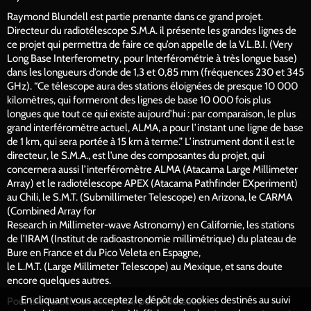
Raymond Blundell est partie prenante dans ce grand projet.
Directeur du radiotélescope S.M.A. il présente les grandes lignes de
ce projet qui permettra de faire ce qu’on appelle de la V.L.B.I. (Very
Long Base Interferometry, pour Interférométrie à très longue base)
dans les longueurs d’onde de 1,3 et 0,85 mm (fréquences 230 et 345
GHz). “Ce télescope aura des stations éloignées de presque 10 000
kilomètres, qui formeront des lignes de base 10 000 fois plus
longues que tout ce qui existe aujourd’hui : par comparaison, le plus
grand interféromètre actuel, ALMA, a pour l’instant une ligne de base
de 1 km, qui sera portée à 15 km à terme.” L’instrument dont il est le
directeur, le S.M.A., est l’une des composantes du projet, qui
concernera aussi l’interféromètre ALMA (Atacama Large Millimeter
Array) et le radiotélescope APEX (Atacama Pathfinder EXperiment)
au Chili, le S.M.T. (Submillimeter Telescope) en Arizona, le CARMA
(Combined Array for
Research in Millimeter-wave Astronomy) en Californie, les stations
de l’IRAM (Institut de radioastronomie millimétrique) du plateau de
Bure en France et du Pico Veleta en Espagne,
le L.M.T. (Large Millimeter Telescope) au Mexique, et sans doute
encore quelques autres.
En cliquant vous acceptez le dépôt de cookies destinés au suivi
Pour lire l'article en entier voir pdf ci-dessous :